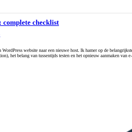
 complete checklist
k
en WordPress website naar een nieuwe host. Ik hamer op de belangrijkste r
n), het belang van tussentijds testen en het opnieuw aanmaken van e-mai