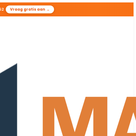
51
Vraag gratis aan →