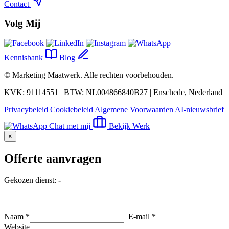
Contact
Volg Mij
Kennisbank
Blog
©
Marketing Maatwerk
. Alle rechten voorbehouden.
KVK: 91114551 | BTW: NL004866840B27 | Enschede, Nederland
Privacybeleid
Cookiebeleid
Algemene Voorwaarden
AI-nieuwsbrief
Chat met mij
Bekijk Werk
×
Offerte aanvragen
Gekozen dienst:
-
Naam *
E-mail *
Website