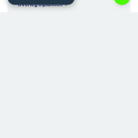
Overleg inplannen
Particulieren
Loop je vast? Persoonlijke coaching op
maat (o.a. in de natuur) om blokkades te
doorbreken en mentaal sterker te staan.
Particulier traject starten