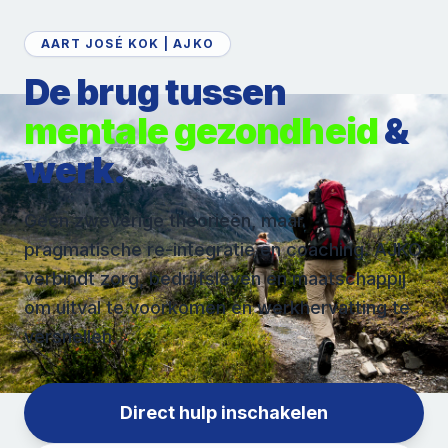
AART JOSÉ KOK | AJKO
De brug tussen
mentale gezondheid
&
werk.
Geen zweverige theorieën, maar
pragmatische re-integratie en coaching. AJKO
verbindt zorg, bedrijfsleven en maatschappij
om uitval te voorkomen en werkhervatting te
versnellen.
Direct hulp inschakelen