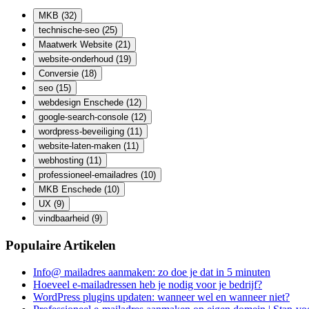
MKB
(32)
technische-seo
(25)
Maatwerk Website
(21)
website-onderhoud
(19)
Conversie
(18)
seo
(15)
webdesign Enschede
(12)
google-search-console
(12)
wordpress-beveiliging
(11)
website-laten-maken
(11)
webhosting
(11)
professioneel-emailadres
(10)
MKB Enschede
(10)
UX
(9)
vindbaarheid
(9)
Populaire Artikelen
Info@ mailadres aanmaken: zo doe je dat in 5 minuten
Hoeveel e-mailadressen heb je nodig voor je bedrijf?
WordPress plugins updaten: wanneer wel en wanneer niet?