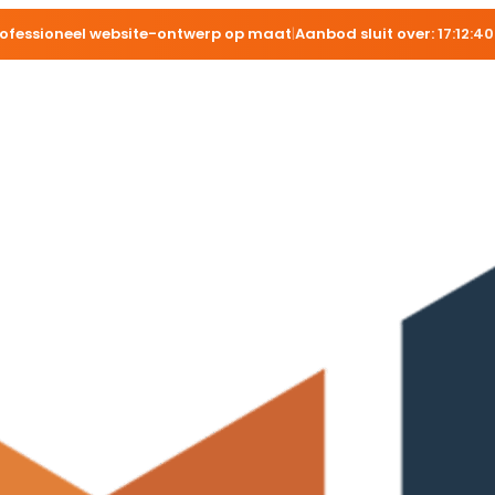
rofessioneel website-ontwerp op maat
|
Aanbod sluit over:
17:12:39