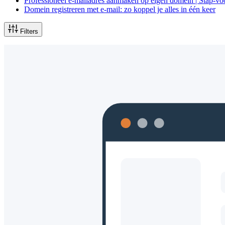
Professioneel e-mailadres aanmaken op eigen domein | Stap-vo
Domein registreren met e-mail: zo koppel je alles in één keer
Filters