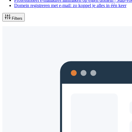
Professioneel e-mailadres aanmaken op eigen domein | Stap-vo
Domein registreren met e-mail: zo koppel je alles in één keer
Filters