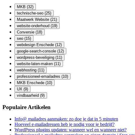
MKB
(32)
technische-seo
(25)
Maatwerk Website
(21)
website-onderhoud
(19)
Conversie
(18)
seo
(15)
webdesign Enschede
(12)
google-search-console
(12)
wordpress-beveiliging
(11)
website-laten-maken
(11)
webhosting
(11)
professioneel-emailadres
(10)
MKB Enschede
(10)
UX
(9)
vindbaarheid
(9)
Populaire Artikelen
Info@ mailadres aanmaken: zo doe je dat in 5 minuten
Hoeveel e-mailadressen heb je nodig voor je bedrijf?
WordPress plugins updaten: wanneer wel en wanneer niet?