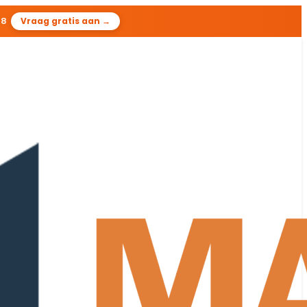
06
Vraag gratis aan →