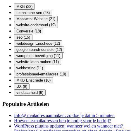
MKB
(32)
technische-seo
(25)
Maatwerk Website
(21)
website-onderhoud
(19)
Conversie
(18)
seo
(15)
webdesign Enschede
(12)
google-search-console
(12)
wordpress-beveiliging
(11)
website-laten-maken
(11)
webhosting
(11)
professioneel-emailadres
(10)
MKB Enschede
(10)
UX
(9)
vindbaarheid
(9)
Populaire Artikelen
Info@ mailadres aanmaken: zo doe je dat in 5 minuten
Hoeveel e-mailadressen heb je nodig voor je bedrijf?
WordPress plugins updaten: wanneer wel en wanneer niet?