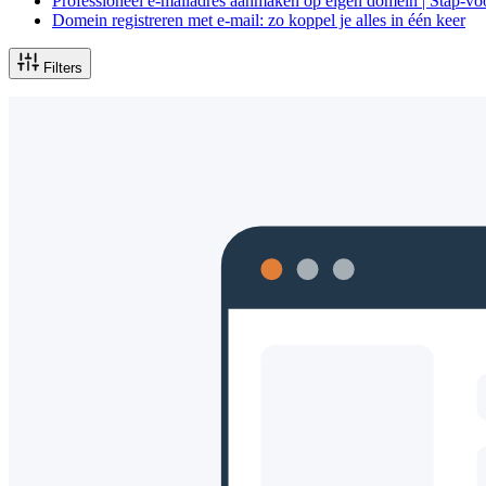
Professioneel e-mailadres aanmaken op eigen domein | Stap-vo
Domein registreren met e-mail: zo koppel je alles in één keer
Filters