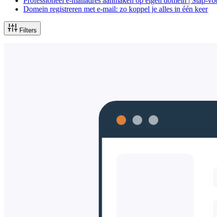
Professioneel e-mailadres aanmaken op eigen domein | Stap-vo
Domein registreren met e-mail: zo koppel je alles in één keer
Filters