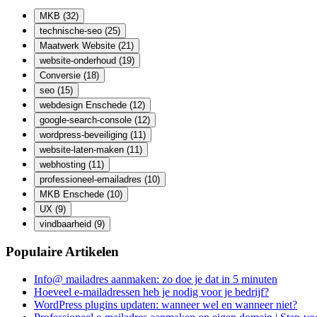
MKB
(32)
technische-seo
(25)
Maatwerk Website
(21)
website-onderhoud
(19)
Conversie
(18)
seo
(15)
webdesign Enschede
(12)
google-search-console
(12)
wordpress-beveiliging
(11)
website-laten-maken
(11)
webhosting
(11)
professioneel-emailadres
(10)
MKB Enschede
(10)
UX
(9)
vindbaarheid
(9)
Populaire Artikelen
Info@ mailadres aanmaken: zo doe je dat in 5 minuten
Hoeveel e-mailadressen heb je nodig voor je bedrijf?
WordPress plugins updaten: wanneer wel en wanneer niet?