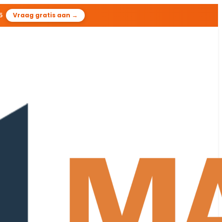
3
Vraag gratis aan →