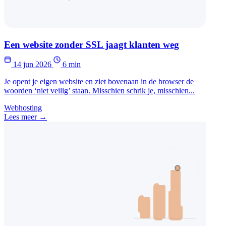
Een website zonder SSL jaagt klanten weg
14 jun 2026
6 min
Je opent je eigen website en ziet bovenaan in de browser de
woorden ‘niet veilig’ staan. Misschien schrik je, misschien...
Webhosting
Lees meer →