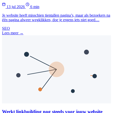
13 jul 2026
6 min
Je website heeft misschien tientallen pagina’s, maar als bezoekers na
één pagina alweer wegklikken, doe je ergens iets niet goed....
SEO
Lees meer →
Werkt linkbuilding nog steeds voor jouw website