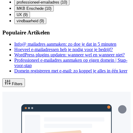
professioneel-emailadres
(10)
MKB Enschede
(10)
UX
(9)
vindbaarheid
(9)
Populaire Artikelen
Info@ mailadres aanmaken: zo doe je dat in 5 minuten
Hoeveel e-mailadressen heb je nodig voor je bedrijf?
WordPress plugins updaten: wanneer wel en wanneer niet?
Professioneel e-mailadres aanmaken op eigen domein | Stap-
voor-stap
Domein registreren met e-mail: zo koppel je alles in één keer
Filters