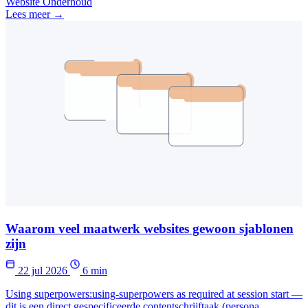
Website Onderhoud
Lees meer →
Waarom veel maatwerk websites gewoon sjablonen
zijn
22 jul 2026
6 min
Using superpowers:using-superpowers as required at session start —
dit is een direct gespecificeerde contentschrijftaak (persona,