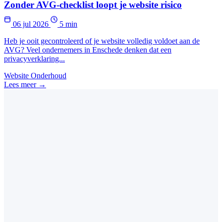
Zonder AVG-checklist loopt je website risico
06 jul 2026
5 min
Heb je ooit gecontroleerd of je website volledig voldoet aan de
AVG? Veel ondernemers in Enschede denken dat een
privacyverklaring...
Website Onderhoud
Lees meer →