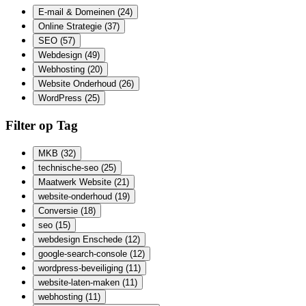
E-mail & Domeinen
(24)
Online Strategie
(37)
SEO
(57)
Webdesign
(49)
Webhosting
(20)
Website Onderhoud
(26)
WordPress
(25)
Filter op Tag
MKB
(32)
technische-seo
(25)
Maatwerk Website
(21)
website-onderhoud
(19)
Conversie
(18)
seo
(15)
webdesign Enschede
(12)
google-search-console
(12)
wordpress-beveiliging
(11)
website-laten-maken
(11)
webhosting
(11)