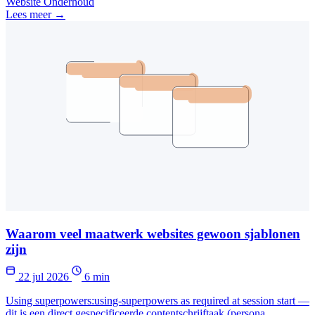
Website Onderhoud
Lees meer →
Waarom veel maatwerk websites gewoon sjablonen
zijn
22 jul 2026
6 min
Using superpowers:using-superpowers as required at session start —
dit is een direct gespecificeerde contentschrijftaak (persona,