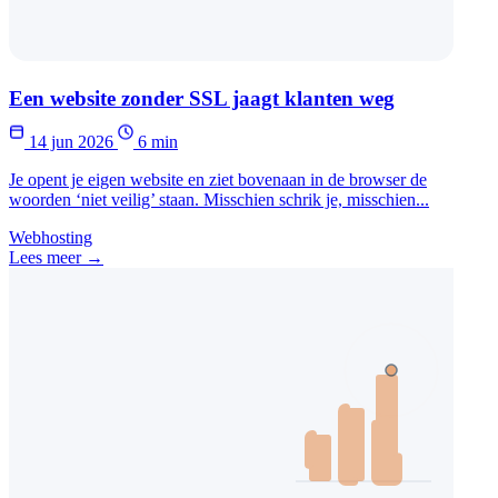
Een website zonder SSL jaagt klanten weg
14 jun 2026
6 min
Je opent je eigen website en ziet bovenaan in de browser de
woorden ‘niet veilig’ staan. Misschien schrik je, misschien...
Webhosting
Lees meer →