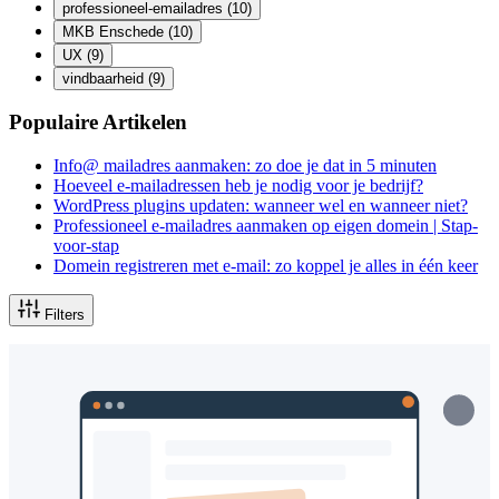
professioneel-emailadres
(10)
MKB Enschede
(10)
UX
(9)
vindbaarheid
(9)
Populaire Artikelen
Info@ mailadres aanmaken: zo doe je dat in 5 minuten
Hoeveel e-mailadressen heb je nodig voor je bedrijf?
WordPress plugins updaten: wanneer wel en wanneer niet?
Professioneel e-mailadres aanmaken op eigen domein | Stap-
voor-stap
Domein registreren met e-mail: zo koppel je alles in één keer
Filters