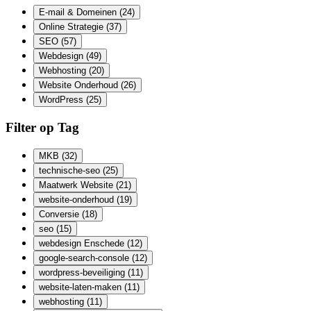
E-mail & Domeinen
(24)
Online Strategie
(37)
SEO
(57)
Webdesign
(49)
Webhosting
(20)
Website Onderhoud
(26)
WordPress
(25)
Filter op Tag
MKB
(32)
technische-seo
(25)
Maatwerk Website
(21)
website-onderhoud
(19)
Conversie
(18)
seo
(15)
webdesign Enschede
(12)
google-search-console
(12)
wordpress-beveiliging
(11)
website-laten-maken
(11)
webhosting
(11)