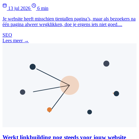
13 jul 2026
6 min
Je website heeft misschien tientallen pagina’s, maar als bezoekers na
één pagina alweer wegklikken, doe je ergens iets niet goed....
SEO
Lees meer →
Werkt linkbuilding nog steeds voor jouw website