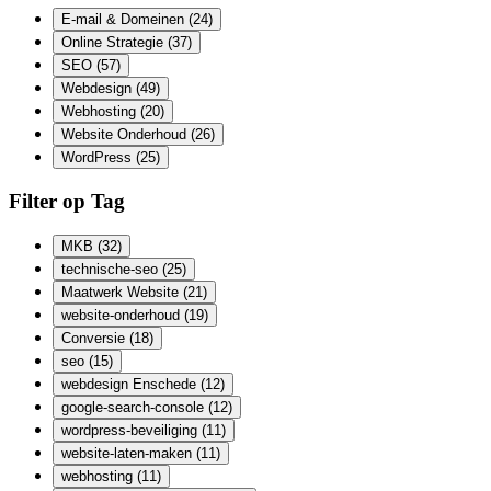
E-mail & Domeinen
(24)
Online Strategie
(37)
SEO
(57)
Webdesign
(49)
Webhosting
(20)
Website Onderhoud
(26)
WordPress
(25)
Filter op Tag
MKB
(32)
technische-seo
(25)
Maatwerk Website
(21)
website-onderhoud
(19)
Conversie
(18)
seo
(15)
webdesign Enschede
(12)
google-search-console
(12)
wordpress-beveiliging
(11)
website-laten-maken
(11)
webhosting
(11)