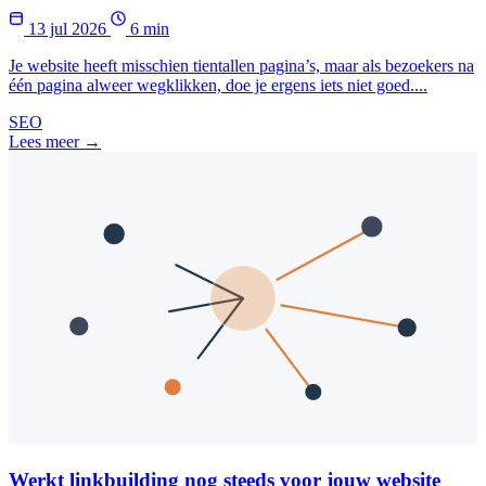
13 jul 2026
6 min
Je website heeft misschien tientallen pagina’s, maar als bezoekers na
één pagina alweer wegklikken, doe je ergens iets niet goed....
SEO
Lees meer →
Werkt linkbuilding nog steeds voor jouw website