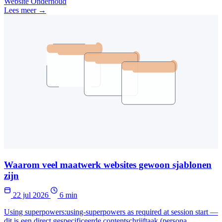
Website Onderhoud
Lees meer →
Waarom veel maatwerk websites gewoon sjablonen
zijn
22 jul 2026
6 min
Using superpowers:using-superpowers as required at session start —
dit is een direct gespecificeerde contentschrijftaak (persona,