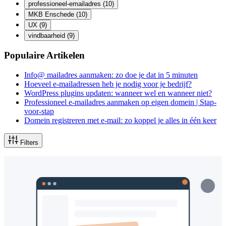
professioneel-emailadres
(10)
MKB Enschede
(10)
UX
(9)
vindbaarheid
(9)
Populaire Artikelen
Info@ mailadres aanmaken: zo doe je dat in 5 minuten
Hoeveel e-mailadressen heb je nodig voor je bedrijf?
WordPress plugins updaten: wanneer wel en wanneer niet?
Professioneel e-mailadres aanmaken op eigen domein | Stap-
voor-stap
Domein registreren met e-mail: zo koppel je alles in één keer
Filters